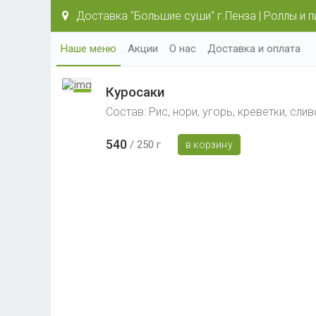
Доставка "Большие суши" г.Пенза | Роллы и п
Наше меню
Акции
О нас
Доставка и оплата
Куросаки
Состав: Рис, нори, угорь, креветки, сли
540
250 г
в корзину