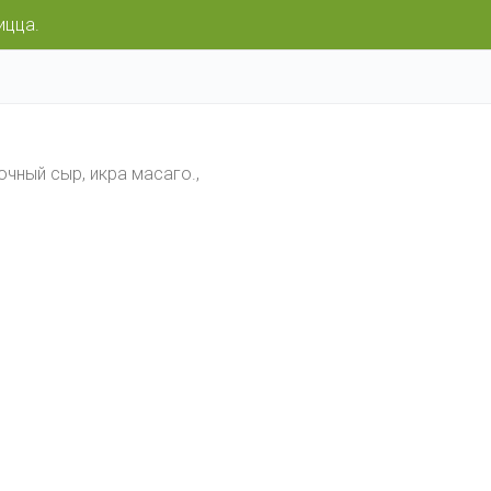
ицца.
вочный сыр, икра масаго.,