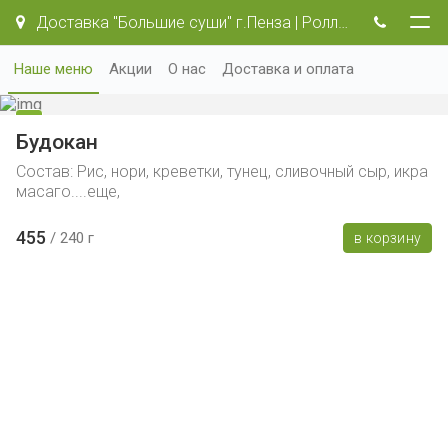
Доставка "Большие суши" г.Пенза | Роллы и пицца.
Наше меню
Акции
О нас
Доставка и оплата
Будокан
Состав: Рис, нори, креветки, тунец, сливочный сыр, икра
масаго....еще,
455
240 г
в корзину