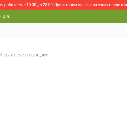
я работаем с 10:00 до 23:00.
Приготовим ваш заказ сразу после от
ицца.
ый сыр, соус с овощами.,