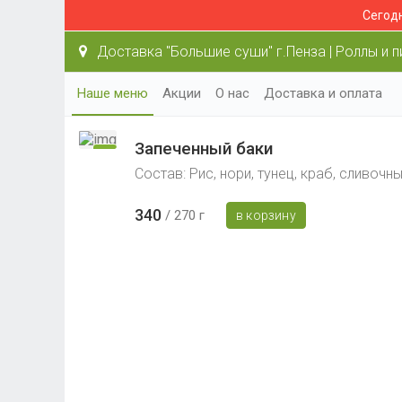
Сегодн
Доставка "Большие суши" г.Пенза | Роллы и п
Наше меню
Акции
О нас
Доставка и оплата
Запеченный баки
Состав: Рис, нори, тунец, краб, сливочн
340
270 г
в корзину