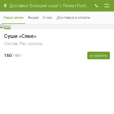
Доставка "Большие суши" г.Пенза | Роллы и пицца.
Наше меню
Акции
О нас
Доставка и оплата
Суши «Сяке»
Состав: Рис, лосось,
160
60 г
в корзину