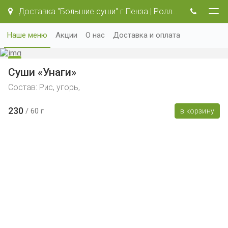
Доставка "Большие суши" г.Пенза | Роллы и пицца.
Наше меню
Акции
О нас
Доставка и оплата
Суши «Унаги»
Состав: Рис, угорь,
230
60 г
в корзину