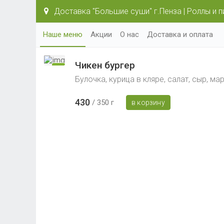
Доставка "Большие суши" г.Пенза | Роллы и п
Наше меню
Акции
О нас
Доставка и оплата
Чикен бургер
Булочка, курица в кляре, салат, сыр, ма
430
350 г
в корзину